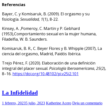
Referencias
Bayer, C. y Komisaruk, B. (2009). El orgasmo y su
fisiología.
Sexualidad, 1
(1), 8-22.
Kinsey, A. ,Pomeroy, C. Martin y P. Gebhard
(1953),Comportamiento sexual en la mujer humana,
Filadelfia, W. B. Saunders.
Komisaruk, B. R., C. Beyer Flores y B. Whipple (2007), La
ciencia del orgasmo, Madrid, Paidós Ibérica.
Trejo Pérez, F. (2020). Elaboración de una definición
integral del placer sexual.
Psicología Iberoamericana
,
25
(2),
8–16.
https://doi.org/10.48102/pi.v25i2.101
La Infidelidad
1 febrero, 2023
5 julio, 2023
Katherine Acero
Deja un comentario